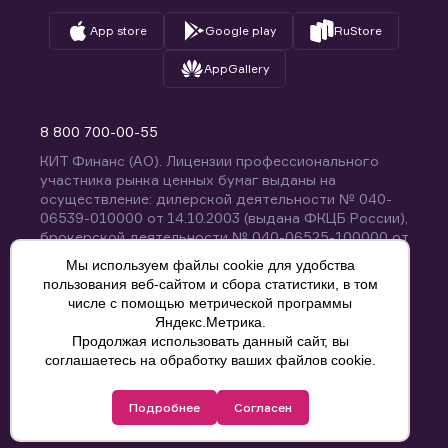
App store
Google play
RuStore
AppGallery
8 800 700-00-55
КИТ Финанс (АО). Лицензии профессионального
участника рынка ценных бумаг выданы на
осуществление: дилерской деятельности № 040-
06539-010000 от 14.10.2003 (выдана ФКЦБ России),
брокерской деятельности № 040-06525-100000 от
14.10.2003 (выдана ФКЦБ России), деятельности по
Мы используем файлы cookie для удобства
управлению ценными бумагами № 040-13670-
пользования веб-сайтом и сбора статистики, в том
001000 от 26.04.2012 (выдана ФСФР России),
числе с помощью метрической программы
депозитарной деятельности № 040-06467-000100
Яндекс.Метрика.
от 03.10.2003 (выдана ФКЦБ России). Без
Продолжая использовать данный сайт, вы
ограничения срока действия.
8 800 700-00-55
соглашаетесь на обработку ваших файлов cookie.
Политика конфиденциальности
Подробнее
Согласен
© КИТ Финанс (АО), 2000-2025