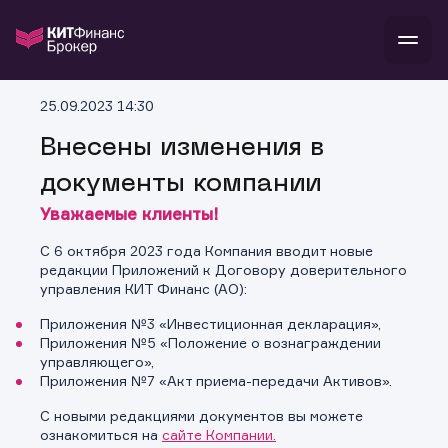
В
25.09.2023 14:30
Войти
Стать клиентом
Л
Внесены изменения в
документы компании
В
В
В
инвестиции
банкам и компаниям
Уважаемые клиенты!
о компании
поддержка
С 6 октября 2023 года Компания вводит новые
и
о 
п
тарифы
редакции Приложений к Договору доверительного
с 
н
и
управления КИТ Финанс (АО):
г
к
т
ан
ка
н
Приложения №3 «Инвестиционная декларация»,
и
п
ба
Приложения №5 «Положение о вознаграждении
м
у
во
управляющего»,
до
р
Приложения №7 «Акт приема-передачи Активов».
о
д
С новыми редакциями документов вы можете
ознакомиться на
сайте Компании.