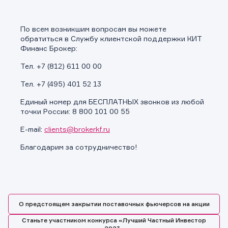
По всем возникшим вопросам вы можете
обратиться в Службу клиентской поддержки КИТ
Финанс Брокер:
Тел. +7 (812) 611 00 00
Тел. +7 (495) 401 52 13
Единый номер для БЕСПЛАТНЫХ звонков из любой
точки России: 8 800 101 00 55
E-mail:
clients@brokerkf.ru
Благодарим за сотрудничество!
О предстоящем закрытии поставочных фьючерсов на акции
Заявка на предоставление
Обращение в компанию
Обращение в компанию
Станьте участником конкурса «Лучший Частный Инвестор
информации.