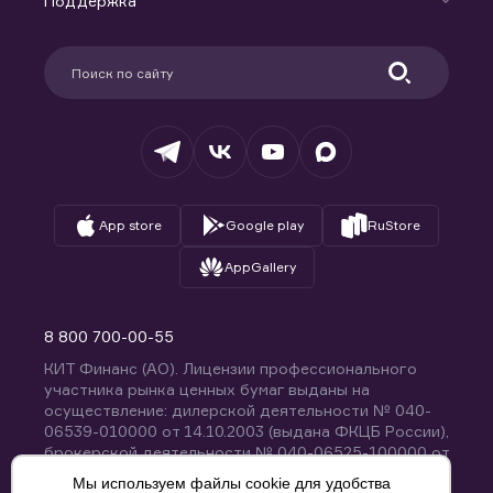
Поддержка
Контакты
Карьера в компании
Поддержка
Партнерам
Информация для клиентов
Удостоверяющий центр
Техническая поддержка
Раскрытие обязательной информации
Налогообложение
Депозитарий
База знаний
Вопросы и ответы
App store
Google play
RuStore
AppGallery
8 800 700-00-55
КИТ Финанс (АО). Лицензии профессионального
участника рынка ценных бумаг выданы на
осуществление: дилерской деятельности № 040-
06539-010000 от 14.10.2003 (выдана ФКЦБ России),
брокерской деятельности № 040-06525-100000 от
14.10.2003 (выдана ФКЦБ России), деятельности по
Мы используем файлы cookie для удобства