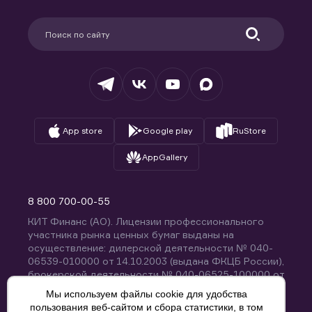
Карьера в компании
Поддержка
Партнерам
Информация для клиентов
Удостоверяющий центр
Техническая поддержка
Раскрытие обязательной информации
Налогообложение
Депозитарий
База знаний
Вопросы и ответы
App store
Google play
RuStore
AppGallery
8 800 700-00-55
КИТ Финанс (АО). Лицензии профессионального
участника рынка ценных бумаг выданы на
осуществление: дилерской деятельности № 040-
06539-010000 от 14.10.2003 (выдана ФКЦБ России),
брокерской деятельности № 040-06525-100000 от
14.10.2003 (выдана ФКЦБ России), деятельности по
Мы используем файлы cookie для удобства
управлению ценными бумагами № 040-13670-
пользования веб-сайтом и сбора статистики, в том