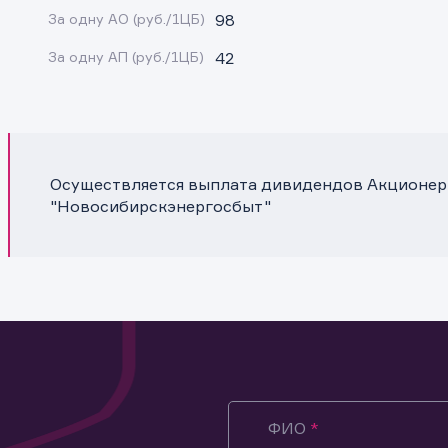
За одну АО (руб./1ЦБ)
98
За одну АП (руб./1ЦБ)
42
Осуществляется выплата дивидендов Акционер
"Новосибирскэнергосбыт"
ФИО