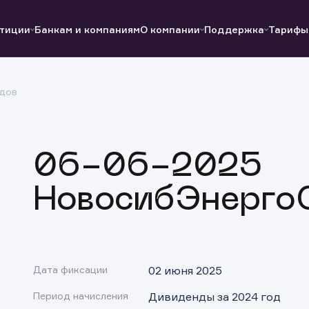
тиции
Банкам и компаниям
О компании
Поддержка
Тарифы
дов
Полезные ссылки
Полезные ссылки
Документы
Документы
QUIK
Вопросы и ответы
Реквизиты
06-06-2025
НовосибЭнерго
Дата фиксации
02 июня 2025
Период начисления
Дивиденды за 2024 год