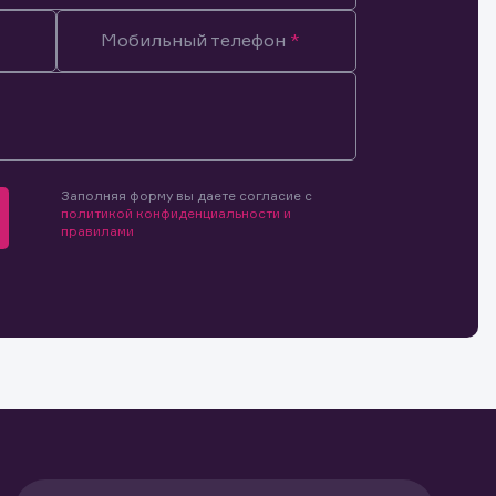
Мобильный телефон
мочиями
и.
й и
о ценным
ранение
Заполняя форму вы даете согласие с
и.
политикой конфиденциальности и
правилами