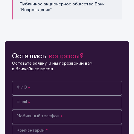
Публичное акционерное общество Банк
"Возрождение"
Остались
вопросы?
Оставьте заявку, и мы перезвоним вам
в ближайшее время
ФИО
Email
Мобильный телефон
Информация предназначена только для клиентов,
Комментарий