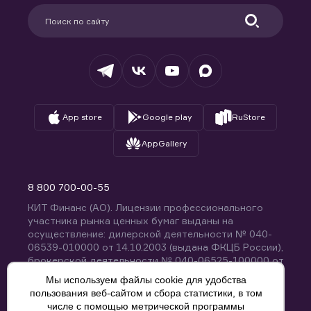
Партнерам
Информация для клиентов
Удостоверяющий центр
Техническая поддержка
Раскрытие обязательной информации
Налогообложение
Депозитарий
База знаний
Вопросы и ответы
App store
Google play
RuStore
AppGallery
8 800 700-00-55
КИТ Финанс (АО). Лицензии профессионального
участника рынка ценных бумаг выданы на
осуществление: дилерской деятельности № 040-
06539-010000 от 14.10.2003 (выдана ФКЦБ России),
брокерской деятельности № 040-06525-100000 от
14.10.2003 (выдана ФКЦБ России), деятельности по
Мы используем файлы cookie для удобства
управлению ценными бумагами № 040-13670-
пользования веб-сайтом и сбора статистики, в том
001000 от 26.04.2012 (выдана ФСФР России),
числе с помощью метрической программы