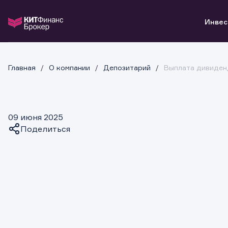
Инвес
Главная
Инвестиции
О компании
Поддержка
О компании
Депозитарий
Выплата дивиден
Войти
С чего начать
Новости
Информация для клиентов
Готовые решения
Контакты
Техническая поддержка
Аналитика
Карьера в компании
Налогообложение
инвестиции
Индивидуальный Инвестиционный Счет
Партнерам
База знаний
09 июня 2025
банкам и компаниям
Маржинальное кредитование
Удостоверяющий центр
Вопросы и ответы
Поделиться
о компании
Доверительное управление капиталом
Раскрытие обязательной информации
поддержка
Открытие брокерского счета
Депозитарий
тарифы
Копировать ссылку