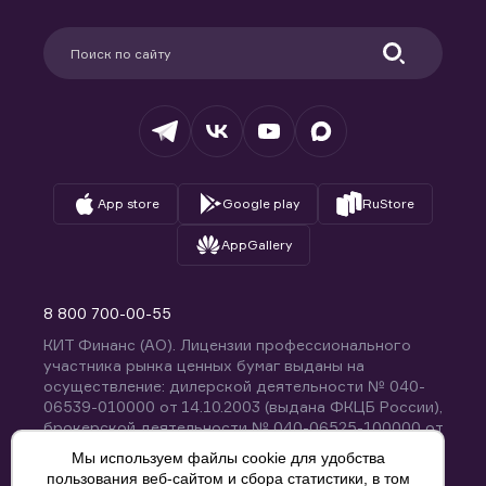
Карьера в компании
Поддержка
Партнерам
Информация для клиентов
Удостоверяющий центр
Техническая поддержка
Раскрытие обязательной информации
Налогообложение
Депозитарий
База знаний
Вопросы и ответы
App store
Google play
RuStore
AppGallery
8 800 700-00-55
КИТ Финанс (АО). Лицензии профессионального
участника рынка ценных бумаг выданы на
осуществление: дилерской деятельности № 040-
06539-010000 от 14.10.2003 (выдана ФКЦБ России),
брокерской деятельности № 040-06525-100000 от
14.10.2003 (выдана ФКЦБ России), деятельности по
Мы используем файлы cookie для удобства
управлению ценными бумагами № 040-13670-
пользования веб-сайтом и сбора статистики, в том