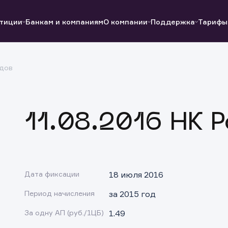
тиции
Банкам и компаниям
О компании
Поддержка
Тарифы
дов
Полезные ссылки
Полезные ссылки
Документы
Документы
QUIK
Вопросы и ответы
Реквизиты
11.08.2016 НК 
Дата фиксации
18 июля 2016
Период начисления
за 2015 год
За одну АП (руб./1ЦБ)
1.49