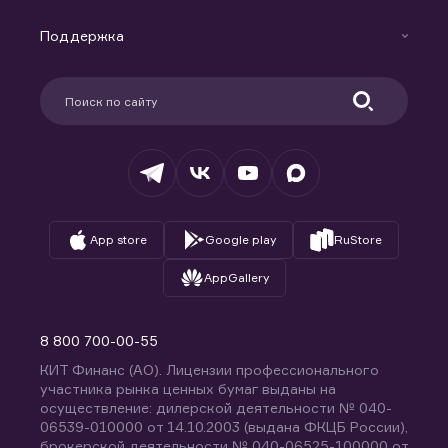
Маржинальное кредитование
Новости
Доверительное управление капиталом
Поддержка
Контакты
Карьера в компании
Поддержка
Партнерам
Информация для клиентов
Удостоверяющий центр
Техническая поддержка
Раскрытие обязательной информации
Налогообложение
Депозитарий
База знаний
Вопросы и ответы
App store
Google play
RuStore
AppGallery
8 800 700-00-55
КИТ Финанс (АО). Лицензии профессионального
участника рынка ценных бумаг выданы на
осуществление: дилерской деятельности № 040-
06539-010000 от 14.10.2003 (выдана ФКЦБ России),
брокерской деятельности № 040-06525-100000 от