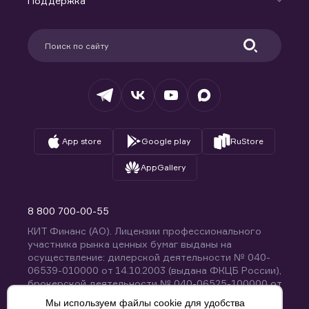
Поддержка
Контакты
Карьера в компании
Поддержка
Партнерам
Информация для клиентов
Удостоверяющий центр
Техническая поддержка
Раскрытие обязательной информации
Налогообложение
Депозитарий
База знаний
Вопросы и ответы
App store
Google play
RuStore
AppGallery
8 800 700-00-55
КИТ Финанс (АО). Лицензии профессионального
участника рынка ценных бумаг выданы на
осуществление: дилерской деятельности № 040-
06539-010000 от 14.10.2003 (выдана ФКЦБ России),
брокерской деятельности № 040-06525-100000 от
14.10.2003 (выдана ФКЦБ России), деятельности по
Мы используем файлы cookie для удобства