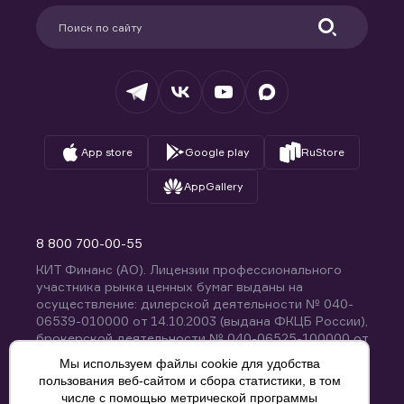
Партнерам
Информация для клиентов
Удостоверяющий центр
Техническая поддержка
Раскрытие обязательной информации
Налогообложение
Депозитарий
База знаний
Вопросы и ответы
App store
Google play
RuStore
AppGallery
8 800 700-00-55
КИТ Финанс (АО). Лицензии профессионального
участника рынка ценных бумаг выданы на
осуществление: дилерской деятельности № 040-
06539-010000 от 14.10.2003 (выдана ФКЦБ России),
брокерской деятельности № 040-06525-100000 от
14.10.2003 (выдана ФКЦБ России), деятельности по
Мы используем файлы cookie для удобства
управлению ценными бумагами № 040-13670-
пользования веб-сайтом и сбора статистики, в том
001000 от 26.04.2012 (выдана ФСФР России),
числе с помощью метрической программы