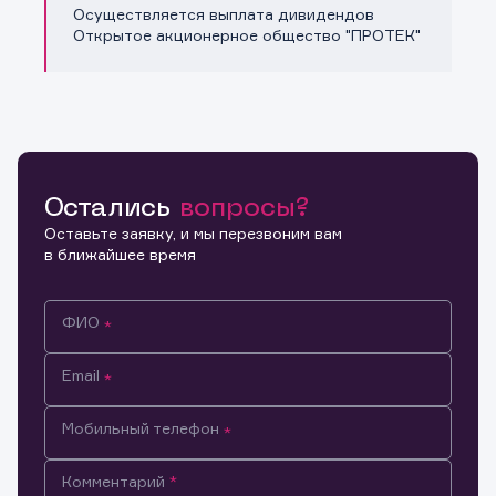
Осуществляется выплата дивидендов
Открытое акционерное общество "ПРОТЕК"
Остались
вопросы?
Оставьте заявку, и мы перезвоним вам
в ближайшее время
ФИО
Email
Мобильный телефон
Информация предназначена только для клиентов,
Комментарий