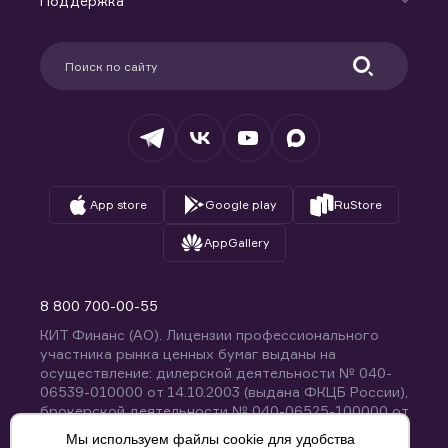
Поддержка
Контакты
Карьера в компании
Поддержка
Партнерам
Информация для клиентов
Удостоверяющий центр
Техническая поддержка
Раскрытие обязательной информации
Налогообложение
Депозитарий
База знаний
Вопросы и ответы
App store
Google play
RuStore
AppGallery
8 800 700-00-55
КИТ Финанс (АО). Лицензии профессионального
участника рынка ценных бумаг выданы на
осуществление: дилерской деятельности № 040-
06539-010000 от 14.10.2003 (выдана ФКЦБ России),
брокерской деятельности № 040-06525-100000 от
14.10.2003 (выдана ФКЦБ России), деятельности по
Мы используем файлы cookie для удобства