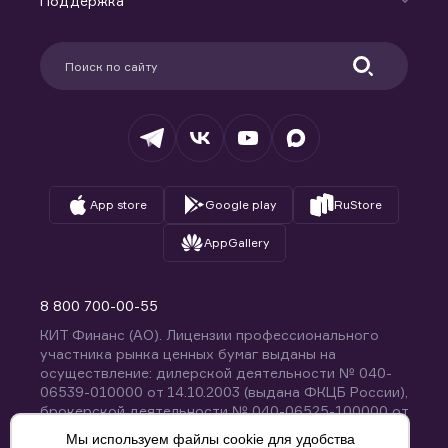
Поддержка
Контакты
Карьера в компании
Поддержка
Партнерам
Информация для клиентов
Удостоверяющий центр
Техническая поддержка
Раскрытие обязательной информации
Налогообложение
Депозитарий
База знаний
Вопросы и ответы
App store
Google play
RuStore
AppGallery
8 800 700-00-55
КИТ Финанс (АО). Лицензии профессионального
участника рынка ценных бумаг выданы на
осуществление: дилерской деятельности № 040-
06539-010000 от 14.10.2003 (выдана ФКЦБ России),
брокерской деятельности № 040-06525-100000 от
14.10.2003 (выдана ФКЦБ России), деятельности по
Мы используем файлы cookie для удобства