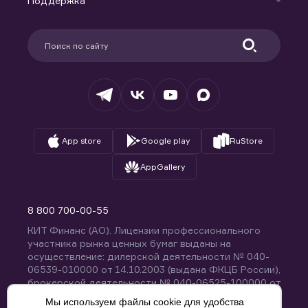
Поддержка
Контакты
Карьера в компании
Поддержка
Партнерам
Информация для клиентов
Удостоверяющий центр
Техническая поддержка
Раскрытие обязательной информации
Налогообложение
Депозитарий
База знаний
Вопросы и ответы
App store
Google play
RuStore
AppGallery
8 800 700-00-55
КИТ Финанс (АО). Лицензии профессионального
участника рынка ценных бумаг выданы на
осуществление: дилерской деятельности № 040-
06539-010000 от 14.10.2003 (выдана ФКЦБ России),
брокерской деятельности № 040-06525-100000 от
14.10.2003 (выдана ФКЦБ России), деятельности по
Мы используем файлы cookie для удобства