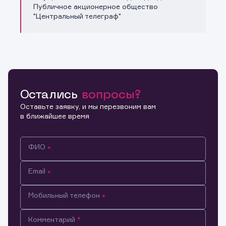
Публичное акционерное общество
"Центральный телеграф"
Остались
вопросы?
Оставьте заявку, и мы перезвоним вам
в ближайшее время
ФИО
Email
Мобильный телефон
Информация предназначена только для клиентов,
Комментарий