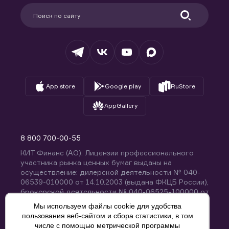
Партнерам
Информация для клиентов
Удостоверяющий центр
Техническая поддержка
Раскрытие обязательной информации
Налогообложение
Депозитарий
База знаний
Вопросы и ответы
App store
Google play
RuStore
AppGallery
8 800 700-00-55
КИТ Финанс (АО). Лицензии профессионального
участника рынка ценных бумаг выданы на
осуществление: дилерской деятельности № 040-
06539-010000 от 14.10.2003 (выдана ФКЦБ России),
брокерской деятельности № 040-06525-100000 от
14.10.2003 (выдана ФКЦБ России), деятельности по
Мы используем файлы cookie для удобства
управлению ценными бумагами № 040-13670-
пользования веб-сайтом и сбора статистики, в том
001000 от 26.04.2012 (выдана ФСФР России),
числе с помощью метрической программы