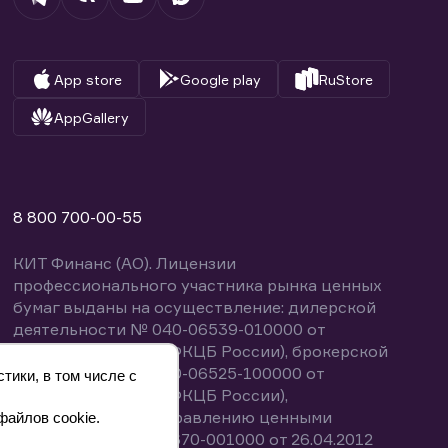
App store
Google play
RuStore
AppGallery
8 800 700-00-55
КИТ Финанс (АО). Лицензии
профессионального участника рынка ценных
бумаг выданы на осуществление: дилерской
деятельности № 040-06539-010000 от
14.10.2003 (выдана ФКЦБ России), брокерской
деятельности № 040-06525-100000 от
тики, в том числе с
14.10.2003 (выдана ФКЦБ России),
деятельности по управлению ценными
файлов cookie.
бумагами № 040-13670-001000 от 26.04.2012