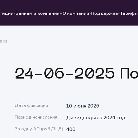
тиции
Банкам и компаниям
О компании
Поддержка
Тарифы
дов
Полезные ссылки
Полезные ссылки
Документы
Документы
QUIK
Вопросы и ответы
Реквизиты
24-06-2025 По
Дата фиксации
10 июня 2025
Период начисления
Дивиденды за 2024 год
За одну АО (руб./1ЦБ)
400