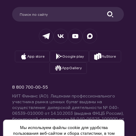
Карьера в компании
Поддержка
Партнерам
Информация для клиентов
Удостоверяющий центр
Техническая поддержка
Раскрытие обязательной информации
Налогообложение
Депозитарий
База знаний
Вопросы и ответы
App store
Google play
RuStore
AppGallery
8 800 700-00-55
КИТ Финанс (АО). Лицензии профессионального
участника рынка ценных бумаг выданы на
осуществление: дилерской деятельности № 040-
06539-010000 от 14.10.2003 (выдана ФКЦБ России),
брокерской деятельности № 040-06525-100000 от
14.10.2003 (выдана ФКЦБ России), деятельности по
Мы используем файлы cookie для удобства
управлению ценными бумагами № 040-13670-
пользования веб-сайтом и сбора статистики, в том