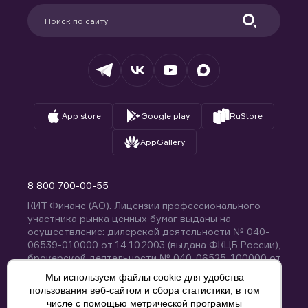
Партнерам
Информация для клиентов
Удостоверяющий центр
Техническая поддержка
Раскрытие обязательной информации
Налогообложение
Депозитарий
База знаний
Вопросы и ответы
App store
Google play
RuStore
AppGallery
8 800 700-00-55
КИТ Финанс (АО). Лицензии профессионального
участника рынка ценных бумаг выданы на
осуществление: дилерской деятельности № 040-
06539-010000 от 14.10.2003 (выдана ФКЦБ России),
брокерской деятельности № 040-06525-100000 от
14.10.2003 (выдана ФКЦБ России), деятельности по
Мы используем файлы cookie для удобства
управлению ценными бумагами № 040-13670-
пользования веб-сайтом и сбора статистики, в том
001000 от 26.04.2012 (выдана ФСФР России),
числе с помощью метрической программы