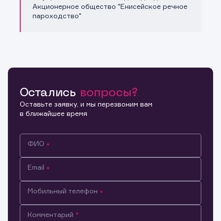
Акционерное общество "Енисейское речное
пароходство"
Остались
вопросы?
Оставьте заявку, и мы перезвоним вам
в ближайшее время
ФИО
Email
Мобильный телефон
Информация предназначена только для клиентов,
Комментарий