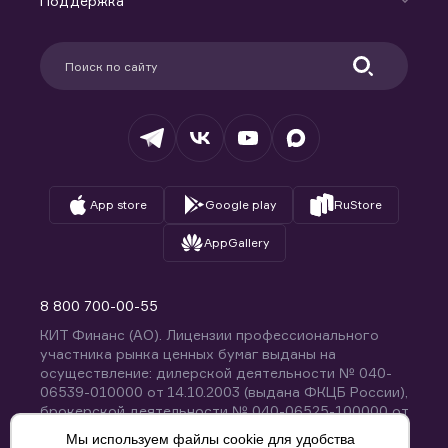
Поддержка
Контакты
Карьера в компании
Поддержка
Партнерам
Информация для клиентов
Удостоверяющий центр
Техническая поддержка
Раскрытие обязательной информации
Налогообложение
Депозитарий
База знаний
Вопросы и ответы
App store
Google play
RuStore
AppGallery
8 800 700-00-55
КИТ Финанс (АО). Лицензии профессионального
участника рынка ценных бумаг выданы на
осуществление: дилерской деятельности № 040-
06539-010000 от 14.10.2003 (выдана ФКЦБ России),
брокерской деятельности № 040-06525-100000 от
14.10.2003 (выдана ФКЦБ России), деятельности по
Мы используем файлы cookie для удобства