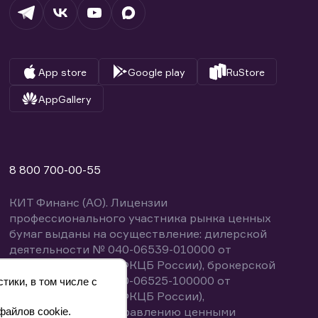
App store
Google play
RuStore
AppGallery
8 800 700-00-55
КИТ Финанс (АО). Лицензии
профессионального участника рынка ценных
бумаг выданы на осуществление: дилерской
деятельности № 040-06539-010000 от
14.10.2003 (выдана ФКЦБ России), брокерской
деятельности № 040-06525-100000 от
тики, в том числе с
14.10.2003 (выдана ФКЦБ России),
деятельности по управлению ценными
файлов cookie.