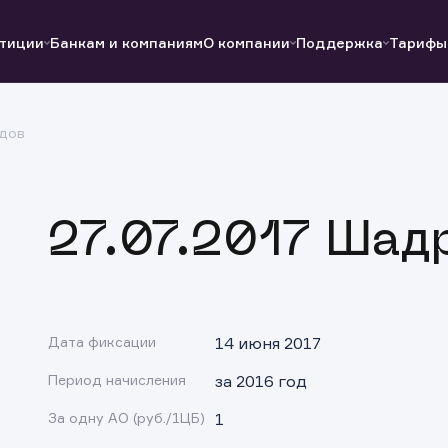
тиции
Банкам и компаниям
О компании
Поддержка
Тарифы
дов
Полезные ссылки
Полезные ссылки
Документы
Документы
QUIK
Вопросы и ответы
Реквизиты
27.07.2017 Шад
Дата фиксации
14 июня 2017
Период начисления
за 2016 год
За одну АО (руб./1ЦБ)
1