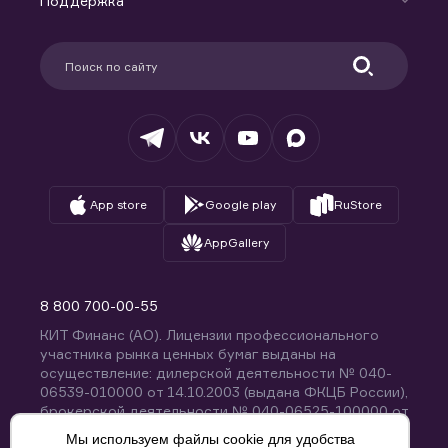
Поддержка
Контакты
Карьера в компании
Поддержка
Партнерам
Информация для клиентов
Удостоверяющий центр
Техническая поддержка
Раскрытие обязательной информации
Налогообложение
Депозитарий
База знаний
Вопросы и ответы
App store
Google play
RuStore
AppGallery
8 800 700-00-55
КИТ Финанс (АО). Лицензии профессионального
участника рынка ценных бумаг выданы на
осуществление: дилерской деятельности № 040-
06539-010000 от 14.10.2003 (выдана ФКЦБ России),
брокерской деятельности № 040-06525-100000 от
14.10.2003 (выдана ФКЦБ России), деятельности по
Мы используем файлы cookie для удобства