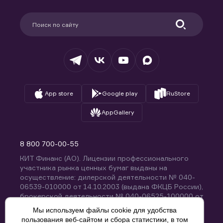
Карьера в компании
Поддержка
Партнерам
Информация для клиентов
Удостоверяющий центр
Техническая поддержка
Раскрытие обязательной информации
Налогообложение
Депозитарий
База знаний
Вопросы и ответы
App store
Google play
RuStore
AppGallery
8 800 700-00-55
КИТ Финанс (АО). Лицензии профессионального
участника рынка ценных бумаг выданы на
осуществление: дилерской деятельности № 040-
06539-010000 от 14.10.2003 (выдана ФКЦБ России),
брокерской деятельности № 040-06525-100000 от
14.10.2003 (выдана ФКЦБ России), деятельности по
Мы используем файлы cookie для удобства
управлению ценными бумагами № 040-13670-
пользования веб-сайтом и сбора статистики, в том