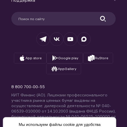
Поддержка
Контакты
Карьера в компании
Поддержка
Партнерам
Информация для клиентов
Удостоверяющий центр
Техническая поддержка
Раскрытие обязательной информации
Налогообложение
Депозитарий
База знаний
Вопросы и ответы
App store
Google play
RuStore
AppGallery
8 800 700-00-55
КИТ Финанс (АО). Лицензии профессионального
участника рынка ценных бумаг выданы на
осуществление: дилерской деятельности № 040-
06539-010000 от 14.10.2003 (выдана ФКЦБ России),
брокерской деятельности № 040-06525-100000 от
14.10.2003 (выдана ФКЦБ России), деятельности по
Мы используем файлы cookie для удобства