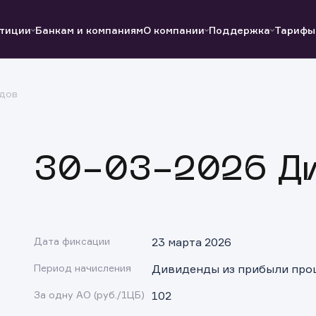
тиции
Банкам и компаниям
О компании
Поддержка
Тарифы
дов
Полезные ссылки
Полезные ссылки
Документы
Документы
QUIK
Вопросы и ответы
Реквизиты
30-03-2026 Ди
Дата фиксации
23 марта 2026
Период начисления
Дивиденды из прибыли про
За одну АО (руб./1ЦБ)
102