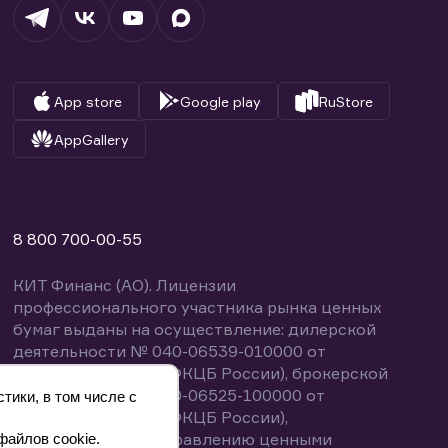
App store
Google play
RuStore
AppGallery
8 800 700-00-55
КИТ Финанс (АО). Лицензии
профессионального участника рынка ценных
бумаг выданы на осуществление: дилерской
деятельности № 040-06539-010000 от
14.10.2003 (выдана ФКЦБ России), брокерской
деятельности № 040-06525-100000 от
тики, в том числе с
14.10.2003 (выдана ФКЦБ России),
деятельности по управлению ценными
файлов cookie.