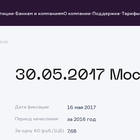
тиции
Банкам и компаниям
О компании
Поддержка
Тарифы
дов
Полезные ссылки
Полезные ссылки
Документы
Документы
QUIK
Вопросы и ответы
Реквизиты
30.05.2017 Мос
Дата фиксации
16 мая 2017
Период начисления
за 2016 год
За одну АО (руб./1ЦБ)
7,68