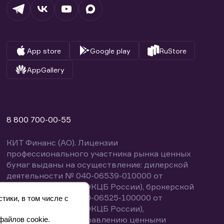
App store
Google play
RuStore
AppGallery
8 800 700-00-55
КИТ Финанс (АО). Лицензии
профессионального участника рынка ценных
бумаг выданы на осуществление: дилерской
деятельности № 040-06539-010000 от
14.10.2003 (выдана ФКЦБ России), брокерской
деятельности № 040-06525-100000 от
тики, в том числе с
14.10.2003 (выдана ФКЦБ России),
деятельности по управлению ценными
файлов cookie.