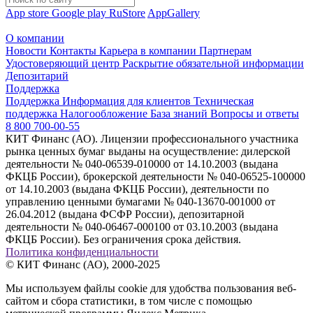
App store
Google play
RuStore
AppGallery
О компании
Новости
Контакты
Карьера в компании
Партнерам
Удостоверяющий центр
Раскрытие обязательной информации
Депозитарий
Поддержка
Поддержка
Информация для клиентов
Техническая
поддержка
Налогообложение
База знаний
Вопросы и ответы
8 800 700-00-55
КИТ Финанс (АО). Лицензии профессионального участника
рынка ценных бумаг выданы на осуществление: дилерской
деятельности № 040-06539-010000 от 14.10.2003 (выдана
ФКЦБ России), брокерской деятельности № 040-06525-100000
от 14.10.2003 (выдана ФКЦБ России), деятельности по
управлению ценными бумагами № 040-13670-001000 от
26.04.2012 (выдана ФСФР России), депозитарной
деятельности № 040-06467-000100 от 03.10.2003 (выдана
ФКЦБ России). Без ограничения срока действия.
Политика конфиденциальности
© КИТ Финанс (АО), 2000-2025
Мы используем файлы cookie для удобства пользования веб-
сайтом и сбора статистики, в том числе с помощью