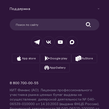
Маржинальное кредитование
Новости
Доверительное управление капиталом
Поддержка
Контакты
Карьера в компании
Поддержка
Партнерам
Информация для клиентов
Удостоверяющий центр
Техническая поддержка
Раскрытие обязательной информации
Налогообложение
Депозитарий
База знаний
Вопросы и ответы
App store
Google play
RuStore
AppGallery
8 800 700-00-55
КИТ Финанс (АО). Лицензии профессионального
участника рынка ценных бумаг выданы на
осуществление: дилерской деятельности № 040-
06539-010000 от 14.10.2003 (выдана ФКЦБ России),
брокерской деятельности № 040-06525-100000 от