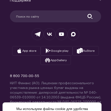
Поддержка
Контакты
Карьера в компании
Поддержка
Партнерам
Информация для клиентов
Удостоверяющий центр
Техническая поддержка
Раскрытие обязательной информации
Налогообложение
Депозитарий
База знаний
Вопросы и ответы
App store
Google play
RuStore
AppGallery
8 800 700-00-55
КИТ Финанс (АО). Лицензии профессионального
участника рынка ценных бумаг выданы на
осуществление: дилерской деятельности № 040-
06539-010000 от 14.10.2003 (выдана ФКЦБ России),
брокерской деятельности № 040-06525-100000 от
14.10.2003 (выдана ФКЦБ России), деятельности по
Мы используем файлы cookie для удобства