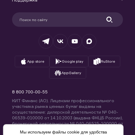
Контакты
Карьера в компании
Поддержка
Партнерам
Информация для клиентов
Удостоверяющий центр
Техническая поддержка
Раскрытие обязательной информации
Налогообложение
Депозитарий
База знаний
Вопросы и ответы
App store
Google play
RuStore
AppGallery
8 800 700-00-55
КИТ Финанс (АО). Лицензии профессионального
участника рынка ценных бумаг выданы на
осуществление: дилерской деятельности № 040-
06539-010000 от 14.10.2003 (выдана ФКЦБ России),
брокерской деятельности № 040-06525-100000 от
14.10.2003 (выдана ФКЦБ России), деятельности по
Мы используем файлы cookie для удобства
управлению ценными бумагами № 040-13670-