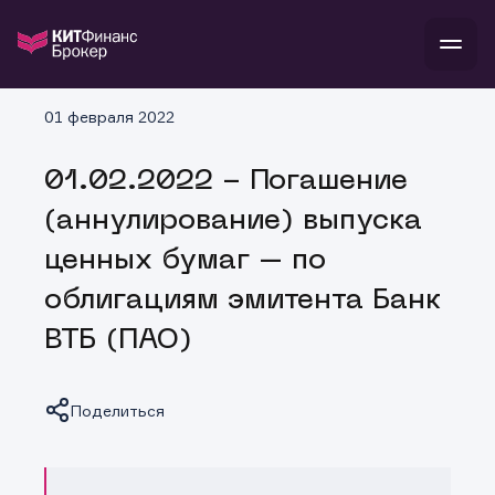
В
01 февраля 2022
Войти
Стать клиентом
Л
01.02.2022 - Погашение
В
В
В
инвестиции
(аннулирование) выпуска
банкам и компаниям
о компании
ценных бумаг – по
поддержка
и
о 
п
тарифы
облигациям эмитента Банк
с 
н
и
г
к
т
ВТБ (ПАО)
ан
ка
н
и
п
ба
м
у
во
до
р
Поделиться
о
д