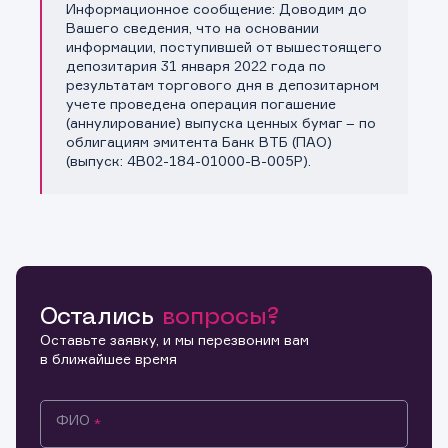
Информационное сообщение: Доводим до
Копировать ссылку
Вашего сведения, что на основании
информации, поступившей от вышестоящего
депозитария 31 января 2022 года по
результатам торгового дня в депозитарном
учете проведена операция погашение
(аннулирование) выпуска ценных бумаг – по
облигациям эмитента Банк ВТБ (ПАО)
(выпуск: 4B02-184-01000-B-005P).
Остались
вопросы?
Оставьте заявку, и мы перезвоним вам
в ближайшее время
ФИО