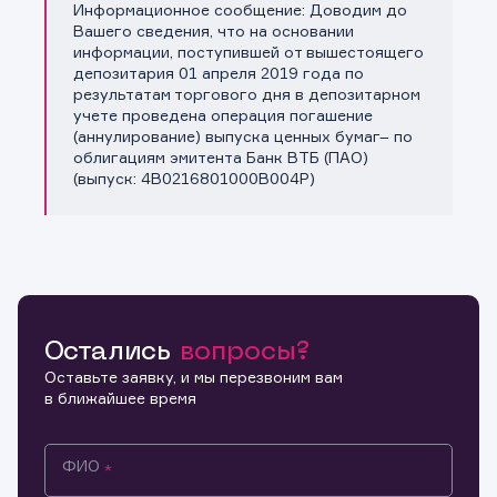
Информационное сообщение: Доводим до
Копировать ссылку
Вашего сведения, что на основании
информации, поступившей от вышестоящего
депозитария 01 апреля 2019 года по
результатам торгового дня в депозитарном
учете проведена операция погашение
(аннулирование) выпуска ценных бумаг– по
облигациям эмитента Банк ВТБ (ПАО)
(выпуск: 4B0216801000B004P)
Остались
вопросы?
Оставьте заявку, и мы перезвоним вам
в ближайшее время
ФИО