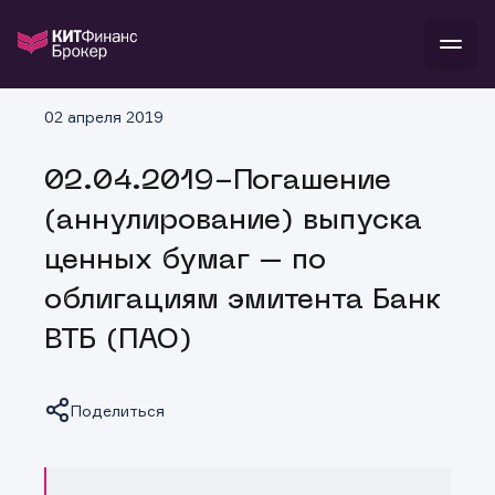
В
02 апреля 2019
Войти
Стать клиентом
Л
02.04.2019-Погашение
В
В
В
инвестиции
(аннулирование) выпуска
банкам и компаниям
о компании
ценных бумаг – по
поддержка
и
о 
п
тарифы
облигациям эмитента Банк
с 
н
и
г
к
т
ВТБ (ПАО)
ан
ка
н
и
п
ба
м
у
во
до
р
Поделиться
о
д