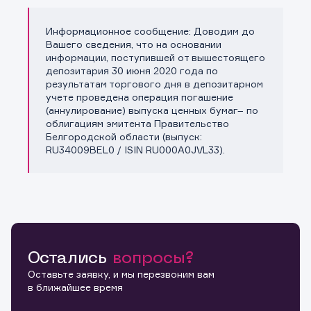
Информационное сообщение: Доводим до
Копировать ссылку
Вашего сведения, что на основании
информации, поступившей от вышестоящего
депозитария 30 июня 2020 года по
результатам торгового дня в депозитарном
учете проведена операция погашение
(аннулирование) выпуска ценных бумаг– по
облигациям эмитента Правительство
Белгородской области (выпуск:
RU34009BEL0 / ISIN RU000A0JVL33).
Остались
вопросы?
Оставьте заявку, и мы перезвоним вам
в ближайшее время