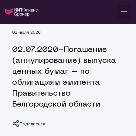
В
02 июля 2020
Войти
Стать клиентом
Л
02.07.2020-Погашение
В
В
В
инвестиции
(аннулирование) выпуска
банкам и компаниям
о компании
ценных бумаг – по
поддержка
и
о 
п
тарифы
облигациям эмитента
с 
н
и
г
к
т
Правительство
ан
ка
н
и
п
ба
Белгородской области
м
у
во
до
р
о
д
Поделиться