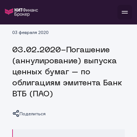
В
03 февраля 2020
Войти
Стать клиентом
Л
03.02.2020-Погашение
В
В
В
инвестиции
(аннулирование) выпуска
банкам и компаниям
о компании
ценных бумаг – по
поддержка
и
о 
п
тарифы
облигациям эмитента Банк
с 
н
и
г
к
т
ВТБ (ПАО)
ан
ка
н
и
п
ба
м
у
во
до
р
Поделиться
о
д