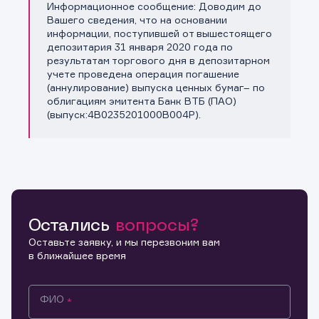
Информационное сообщение: Доводим до
Копировать ссылку
Вашего сведения, что на основании
информации, поступившей от вышестоящего
депозитария 31 января 2020 года по
результатам торгового дня в депозитарном
учете проведена операция погашение
(аннулирование) выпуска ценных бумаг– по
облигациям эмитента Банк ВТБ (ПАО)
(выпуск:4B0235201000B004P).
Остались
вопросы?
Оставьте заявку, и мы перезвоним вам
в ближайшее время
ФИО