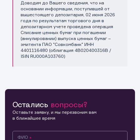
Доводим до Вашего сведения, что на
Копировать ссылку
основании информации, поступившей от
вышестоящего депозитария, 02 июня 2026
года по результатам торгового дня в
депозитарном учете проведена операция
Списание ценных бумаг при погашении
(аннулировании) выпуска ценных бумаг –
эмитента ПАО "Совкомбанк" ИНН
4401116480 (облигация 4B020400316B /
ISIN RU000A103760)
Остались
вопросы?
Оставьте заявку, и мы перезвоним вам
в ближайшее время
ФИО