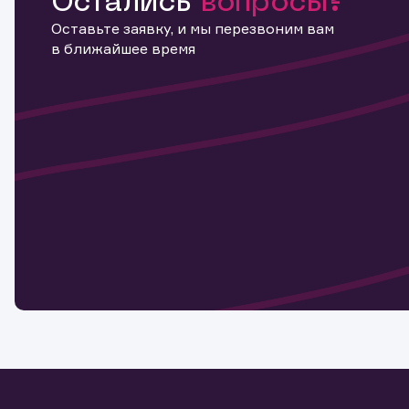
Остались
вопросы?
Оставьте заявку, и мы перезвоним вам
в ближайшее время
Информ
актива
Наст
Обр
Обр
Заяв
для 
мате
Спасибо
бума
Ваше об
Спасибо!
ближайш
указ
може
Скачат