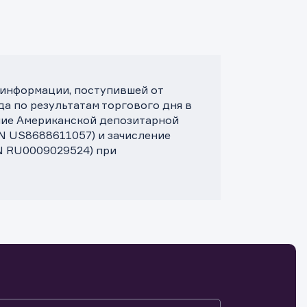
 информации, поступившей от
да по результатам торгового дня в
ние Американской депозитарной
 US8688611057) и зачисление
N RU0009029524) при