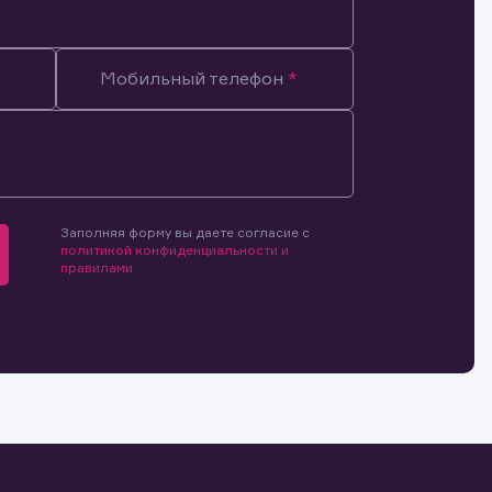
Мобильный телефон
мочиями
и.
й и
о ценным
ранение
и.
Заполняя форму вы даете согласие с
политикой конфиденциальности и
правилами