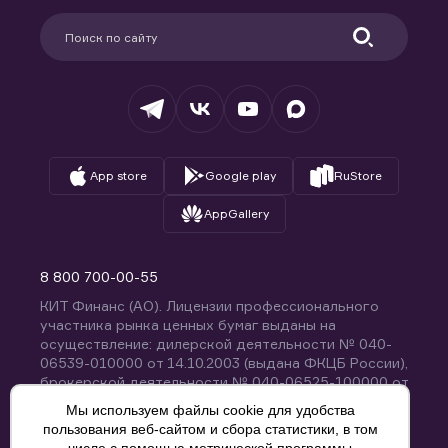
Поддержка
Партнерам
Информация для клиентов
Удостоверяющий центр
Техническая поддержка
Раскрытие обязательной информации
Налогообложение
Депозитарий
База знаний
Вопросы и ответы
App store
Google play
RuStore
AppGallery
8 800 700-00-55
КИТ Финанс (АО). Лицензии профессионального
участника рынка ценных бумаг выданы на
осуществление: дилерской деятельности № 040-
06539-010000 от 14.10.2003 (выдана ФКЦБ России),
брокерской деятельности № 040-06525-100000 от
14.10.2003 (выдана ФКЦБ России), деятельности по
Мы используем файлы cookie для удобства
управлению ценными бумагами № 040-13670-
пользования веб-сайтом и сбора статистики, в том
001000 от 26.04.2012 (выдана ФСФР России),