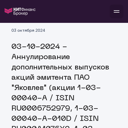
В
03 октября 2024
Войти
Стать клиентом
Л
03-10-2024 -
В
В
В
инвестиции
Аннулирование
банкам и компаниям
о компании
дополнительных выпусков
поддержка
и
о 
п
тарифы
акций эмитента ПАО
с 
н
и
г
к
т
"Яковлев" (акции 1-03-
ан
ка
н
и
п
ба
00040-A / ISIN
м
у
во
до
р
RU0006752979, 1-03-
о
д
00040-A-010D / ISIN