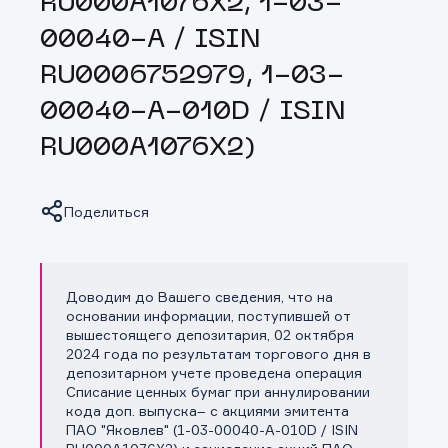
RU000A1076X2, 1-03-
00040-A / ISIN
RU0006752979, 1-03-
00040-A-010D / ISIN
RU000A1076X2)
Поделиться
Доводим до Вашего сведения, что на
Копировать ссылку
основании информации, поступившей от
вышестоящего депозитария, 02 октября
2024 года по результатам торгового дня в
депозитарном учете проведена операция
Списание ценных бумаг при аннулировании
кода доп. выпуска– с акциями эмитента
ПАО "Яковлев" (1-03-00040-A-010D / ISIN