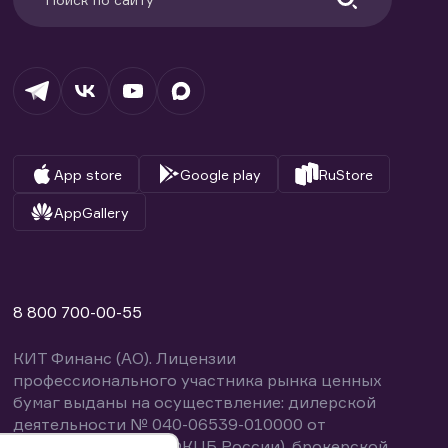
App store
Google play
RuStore
AppGallery
8 800 700-00-55
КИТ Финанс (АО). Лицензии
профессионального участника рынка ценных
бумаг выданы на осуществление: дилерской
деятельности № 040-06539-010000 от
14.10.2003 (выдана ФКЦБ России), брокерской