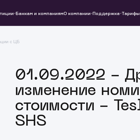
тиции
Банкам и компаниям
О компании
Поддержка
Тарифы
ции с ЦБ
Полезные ссылки
Полезные ссылки
Документы
Документы
QUIK
Вопросы и ответы
Реквизиты
01.09.2022 - Д
изменение номи
стоимости - Tes
SHS