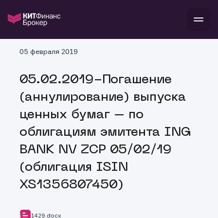
В
05 февраля 2019
Войти
Стать клиентом
Л
05.02.2019-Погашение
В
В
В
инвестиции
(аннулирование) выпуска
банкам и компаниям
о компании
ценных бумаг – по
поддержка
и
о 
п
тарифы
облигациям эмитента ING
с 
н
и
г
к
т
BANK NV ZCP 05/02/19
ан
ка
н
и
п
ба
(облигация ISIN
м
у
во
до
р
XS1356807450)
о
д
1429.docx