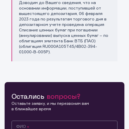
Доводим до Вашего сведения, что на
Копировать ссылку
основании информации, поступившей от
вышестоящего депозитария, 06 февраля
2023 года по результатам торгового дня в
депозитарном учете проведена операция
Списание ценных бумаг при погашении
(аннулировании) выпуска ценных бумаг – по
облигациям эмитента Банк ВТБ (ПАО)
(облигация RU000A105T45/4B02-394-
01000-B-005P).
Остались
вопросы?
Оставьте заявку, и мы перезвоним вам
в ближайшее время
ФИО