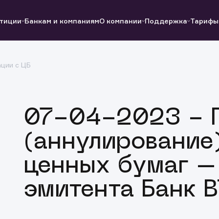
тиции
Банкам и компаниям
О компании
Поддержка
Тарифы
ции с ЦБ
Полезные ссылки
Полезные ссылки
Документы
Документы
QUIK
Вопросы и ответы
Реквизиты
07-04-2023 - 
(аннулирование
ценных бумаг –
эмитента Банк 