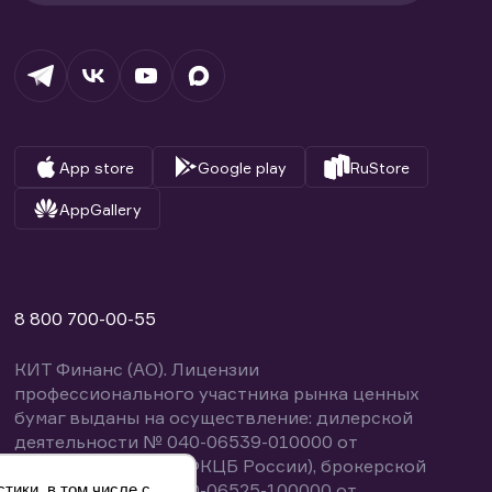
App store
Google play
RuStore
AppGallery
8 800 700-00-55
КИТ Финанс (АО). Лицензии
профессионального участника рынка ценных
бумаг выданы на осуществление: дилерской
деятельности № 040-06539-010000 от
14.10.2003 (выдана ФКЦБ России), брокерской
деятельности № 040-06525-100000 от
тики, в том числе с