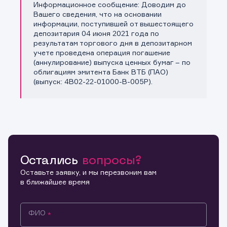
Информационное сообщение: Доводим до
Копировать ссылку
Вашего сведения, что на основании
информации, поступившей от вышестоящего
депозитария 04 июня 2021 года по
результатам торгового дня в депозитарном
учете проведена операция погашение
(аннулирование) выпуска ценных бумаг – по
облигациям эмитента Банк ВТБ (ПАО)
(выпуск: 4B02-22-01000-B-005P).
Остались
вопросы?
Оставьте заявку, и мы перезвоним вам
в ближайшее время
ФИО