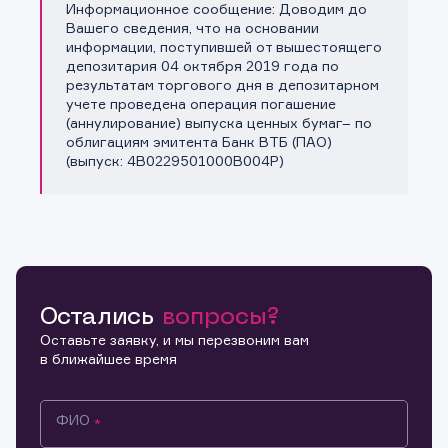
Информационное сообщение: Доводим до
Копировать ссылку
Вашего сведения, что на основании
информации, поступившей от вышестоящего
депозитария 04 октября 2019 года по
результатам торгового дня в депозитарном
учете проведена операция погашение
(аннулирование) выпуска ценных бумаг– по
облигациям эмитента Банк ВТБ (ПАО)
(выпуск: 4B0229501000B004P)
Остались
вопросы?
Оставьте заявку, и мы перезвоним вам
в ближайшее время
ФИО