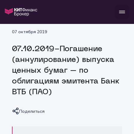
В
07 октября 2019
Войти
Стать клиентом
Л
07.10.2019-Погашение
В
В
В
инвестиции
(аннулирование) выпуска
банкам и компаниям
о компании
ценных бумаг – по
поддержка
и
о 
п
тарифы
облигациям эмитента Банк
с 
н
и
г
к
т
ВТБ (ПАО)
ан
ка
н
и
п
ба
м
у
во
до
р
Поделиться
о
д