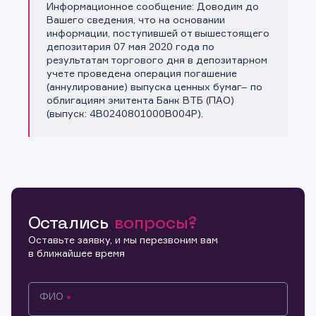
Информационное сообщение: Доводим до
Копировать ссылку
Вашего сведения, что на основании
информации, поступившей от вышестоящего
депозитария 07 мая 2020 года по
результатам торгового дня в депозитарном
учете проведена операция погашение
(аннулирование) выпуска ценных бумаг– по
облигациям эмитента Банк ВТБ (ПАО)
(выпуск: 4B0240801000B004P).
Остались
вопросы?
Оставьте заявку, и мы перезвоним вам
в ближайшее время
ФИО