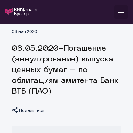
В
08 мая 2020
Войти
Стать клиентом
Л
08.05.2020-Погашение
В
В
В
инвестиции
(аннулирование) выпуска
банкам и компаниям
о компании
ценных бумаг – по
поддержка
и
о 
п
тарифы
облигациям эмитента Банк
с 
н
и
г
к
т
ВТБ (ПАО)
ан
ка
н
и
п
ба
м
у
во
до
р
Поделиться
о
д