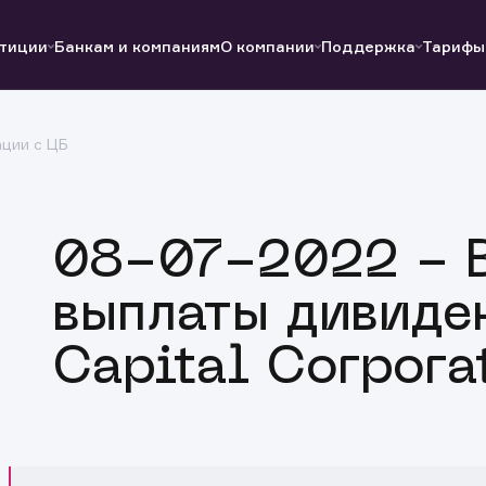
тиции
Банкам и компаниям
О компании
Поддержка
Тарифы
ции с ЦБ
Полезные ссылки
Полезные ссылки
Документы
Документы
QUIK
Вопросы и ответы
Реквизиты
08-07-2022 - 
выплаты дивиде
Capital Corpor