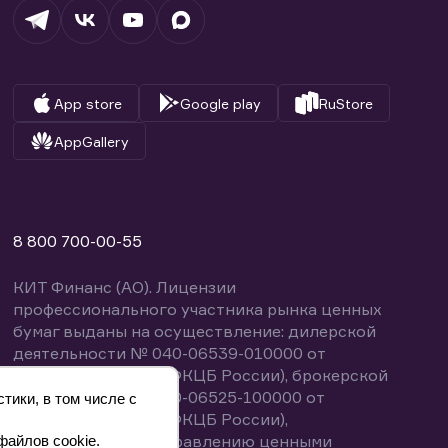
App store
Google play
RuStore
AppGallery
8 800 700-00-55
КИТ Финанс (АО). Лицензии
профессионального участника рынка ценных
бумаг выданы на осуществление: дилерской
деятельности № 040-06539-010000 от
14.10.2003 (выдана ФКЦБ России), брокерской
деятельности № 040-06525-100000 от
тики, в том числе с
14.10.2003 (выдана ФКЦБ России),
деятельности по управлению ценными
файлов cookie.