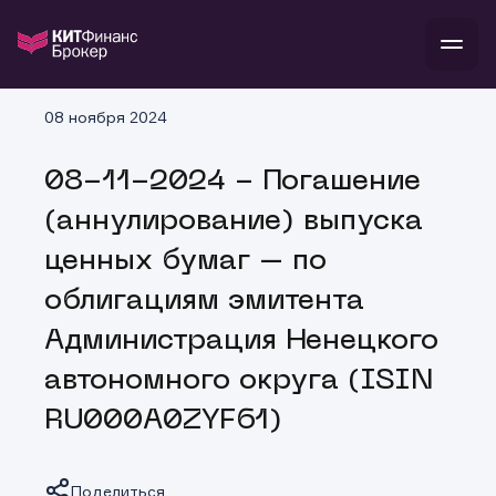
В
08 ноября 2024
Войти
Стать клиентом
Л
08-11-2024 - Погашение
В
В
В
инвестиции
(аннулирование) выпуска
банкам и компаниям
о компании
ценных бумаг – по
поддержка
и
о 
п
тарифы
облигациям эмитента
с 
н
и
г
к
т
Администрация Ненецкого
ан
ка
н
и
п
ба
автономного округа (ISIN
м
у
во
до
р
RU000A0ZYF61)
о
д
Поделиться