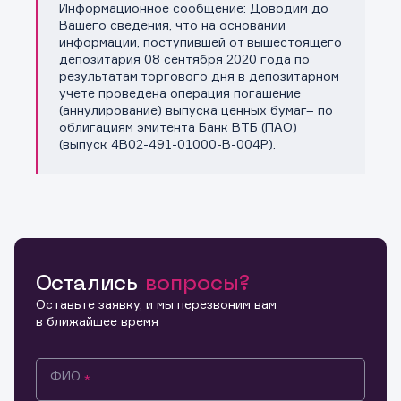
Информационное сообщение: Доводим до
Копировать ссылку
Вашего сведения, что на основании
информации, поступившей от вышестоящего
депозитария 08 сентября 2020 года по
результатам торгового дня в депозитарном
учете проведена операция погашение
(аннулирование) выпуска ценных бумаг– по
облигациям эмитента Банк ВТБ (ПАО)
(выпуск 4B02-491-01000-B-004P).
Остались
вопросы?
Оставьте заявку, и мы перезвоним вам
в ближайшее время
ФИО