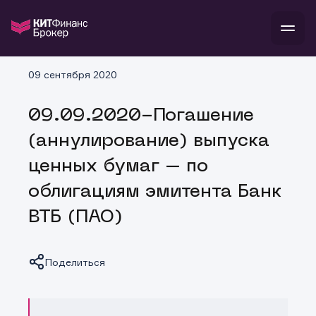
В
09 сентября 2020
Войти
Стать клиентом
Л
09.09.2020-Погашение
В
В
В
инвестиции
(аннулирование) выпуска
банкам и компаниям
о компании
ценных бумаг – по
поддержка
и
о 
п
тарифы
облигациям эмитента Банк
с 
н
и
г
к
т
ВТБ (ПАО)
ан
ка
н
и
п
ба
м
у
во
до
р
Поделиться
о
д