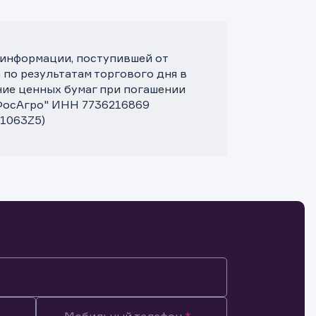
 информации, поступившей от
 по результатам торгового дня в
ние ценных бумаг при погашении
"ФосАгро" ИНН 7736216869
A1063Z5)