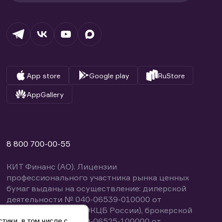
App store
Google play
RuStore
AppGallery
8 800 700-00-55
КИТ Финанс (АО). Лицензии
профессионального участника рынка ценных
бумаг выданы на осуществление: дилерской
деятельности № 040-06539-010000 от
14.10.2003 (выдана ФКЦБ России), брокерской
деятельности № 040-06525-100000 от
тики, в том числе с