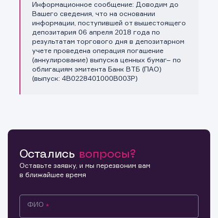
Информационное сообщение: Доводим до
Копировать ссылку
Вашего сведения, что на основании
информации, поступившей от вышестоящего
депозитария 06 апреля 2018 года по
результатам торгового дня в депозитарном
учете проведена операция погашение
(аннулирование) выпуска ценных бумаг– по
облигациям эмитента Банк ВТБ (ПАО)
(выпуск: 4B0228401000B003P)
Остались
вопросы?
Оставьте заявку, и мы перезвоним вам
в ближайшее время
ФИО