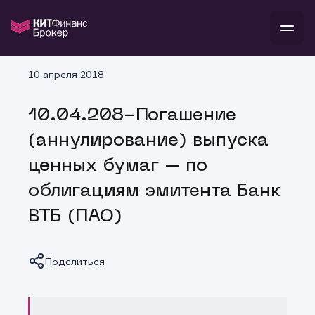
В
10 апреля 2018
Войти
Стать клиентом
Л
10.04.208-Погашение
В
В
В
инвестиции
(аннулирование) выпуска
банкам и компаниям
о компании
ценных бумаг – по
поддержка
и
о 
п
тарифы
облигациям эмитента Банк
с 
н
и
г
к
т
ВТБ (ПАО)
ан
ка
н
и
п
ба
м
у
во
до
р
Поделиться
о
д