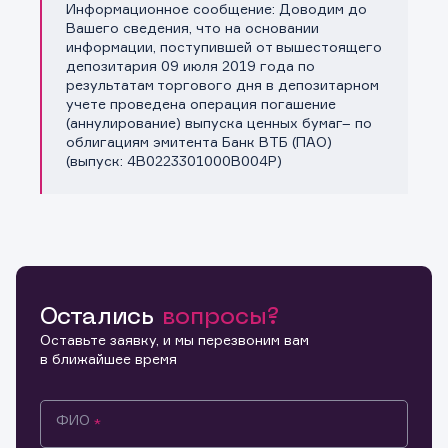
Информационное сообщение: Доводим до
Копировать ссылку
Вашего сведения, что на основании
информации, поступившей от вышестоящего
депозитария 09 июля 2019 года по
результатам торгового дня в депозитарном
учете проведена операция погашение
(аннулирование) выпуска ценных бумаг– по
облигациям эмитента Банк ВТБ (ПАО)
(выпуск: 4B0223301000B004P)
Остались
вопросы?
Оставьте заявку, и мы перезвоним вам
в ближайшее время
ФИО