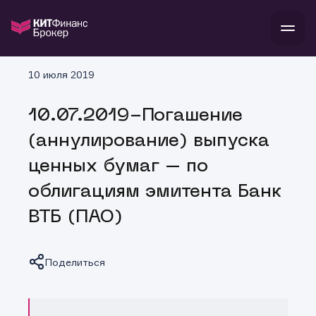
В
10 июля 2019
Войти
Стать клиентом
Л
10.07.2019-Погашение
В
В
В
инвестиции
(аннулирование) выпуска
банкам и компаниям
о компании
ценных бумаг – по
поддержка
и
о 
п
тарифы
облигациям эмитента Банк
с 
н
и
г
к
т
ВТБ (ПАО)
ан
ка
н
и
п
ба
м
у
во
до
р
Поделиться
о
д