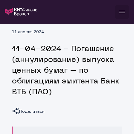
В
11 апреля 2024
Войти
Стать клиентом
Л
11-04-2024 - Погашение
В
В
В
инвестиции
(аннулирование) выпуска
банкам и компаниям
о компании
ценных бумаг – по
поддержка
и
о 
п
тарифы
облигациям эмитента Банк
с 
н
и
г
к
т
ВТБ (ПАО)
ан
ка
н
и
п
ба
м
у
во
до
р
Поделиться
о
д