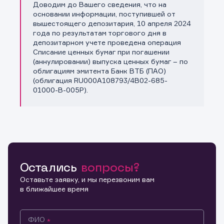
Доводим до Вашего сведения, что на
Копировать ссылку
основании информации, поступившей от
вышестоящего депозитария, 10 апреля 2024
года по результатам торгового дня в
депозитарном учете проведена операция
Списание ценных бумаг при погашении
(аннулировании) выпуска ценных бумаг – по
облигациям эмитента Банк ВТБ (ПАО)
(облигация RU000A108793/4B02-685-
01000-B-005P).
Остались
вопросы?
Оставьте заявку, и мы перезвоним вам
в ближайшее время
ФИО